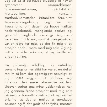
Jeg var 32 år og havde pludselig et hav af
symptomer - søvnproblemer,
hukommelsesbesvær, grådlabilitet,
hjertebanken, konstant
træthed/udmattelse, irritabilitet, forskruet
temperaturregulering (jeg var en
frossenpind om dagen og havde natlige
hede-/svedeture), manglende sexlyst og
generelt manglende livsenergi. Diagnosen
var stress. En tilstand, som på mange måder
var en gave for mig, da det fik mig til at
arbejde endnu mere med mig selv. Og jeg
måtte omsider erkende, at jeg skulle en
anden retning.
Da personlig udvikling og naturlige
behandlingsformer altid har været en del af
mit liv, så kom det egentlig ret naturligt, at
jeg i 2013 begyndte at uddanne mig
indenfor den mere alternative verden.
Udover læring qua mine uddannelser, har
jeg gennem årene arbejdet med mig selv
på mange forskellige måder, så jeg ved af
erfaring, at det er muligt at genskabe
balance og få det godt både fysisk, mentalt