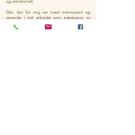
og emotionelt.
Dét, der for mig var mest interessant og
givende i mit arbejde som pædagog, er
også det, der driver mig i mit daglige
arbejde som behandler. At lytte, spørge ind
og forstå den andens perspektiv og
problematikker, og at hjælpe, guide,
motivere og understøtte den anden i sin
proces. Jeg ser nok mig selv som en slags
facilitator - en, der puffer i en retning.
Akupunktur og massage understøtter
kroppens og psykens egen helingsevne.
Samtale kan plante frø og skabe øget
bevidsthed og derved mulighed for at
ændre adfærd.
Det er super dejligt, når jeg kan være med
til at afhjælpe en smerteproblematik eller et
andet fysisk symptom, men det største for
mig er, når jeg kan hjælpe en anden til at
hjælpe sig selv :-)