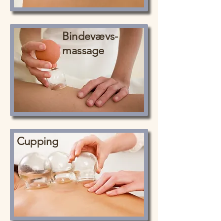
Bindevævs-
massage
Cupping